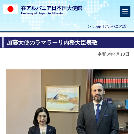
在アルバニア日本国大使館
Embassy of Japan in Albania
Shqip
（アルバニア語）
加藤大使のラマラーリ内務大臣表敬
令和8年4月10日