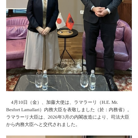
4月10日（金）、加藤大使は、ラマラーリ（H.E. Mr.
Besfort Lamallari）内務大臣を表敬しました（於：内務省）。
ラマラーリ大臣は、2026年3月の内閣改造により、司法大臣
から内務大臣へと交代されました。