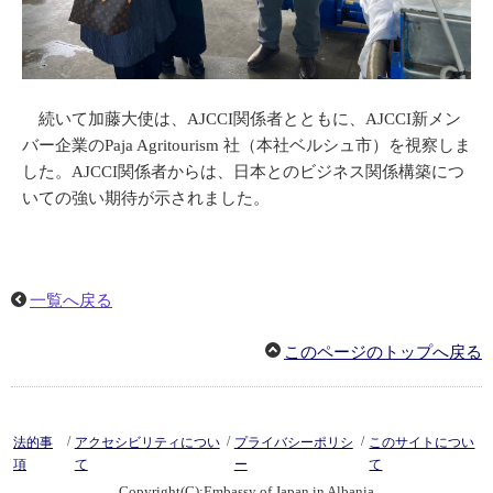
続いて加藤大使は、AJCCI関係者とともに、AJCCI新メン
バー企業のPaja Agritourism 社（本社ベルシュ市）を視察しま
した。AJCCI関係者からは、日本とのビジネス関係構築につ
いての強い期待が示されました。
一覧へ戻る
このページのトップへ戻る
/
/
/
法的事
アクセシビリティについ
プライバシーポリシ
このサイトについ
項
て
ー
て
Copyright(C):Embassy of Japan in Albania