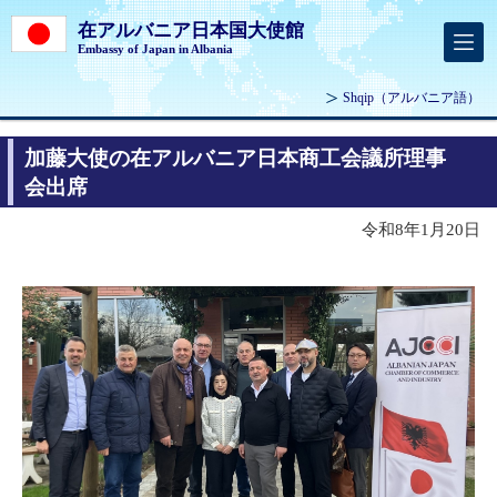
在アルバニア日本国大使館
Embassy of Japan in Albania
Shqip
（アルバニア語）
加藤大使の在アルバニア日本商工会議所理事
会出席
令和8年1月20日