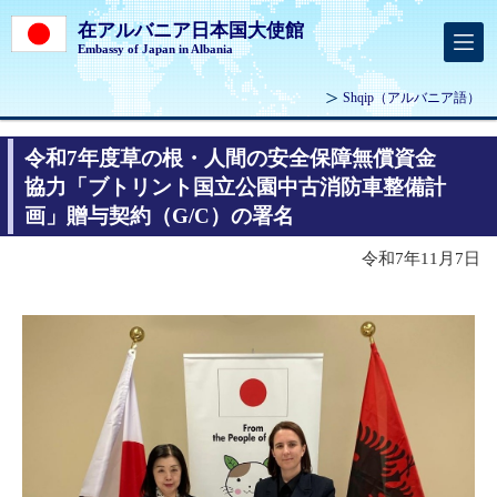
在アルバニア日本国大使館
Embassy of Japan in Albania
Shqip
（アルバニア語）
令和7年度草の根・人間の安全保障無償資金
協力「ブトリント国立公園中古消防車整備計
画」贈与契約（G/C）の署名
令和7年11月7日