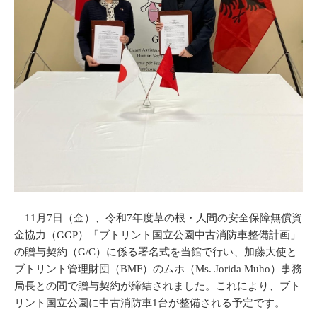
11月7日（金）、令和7年度草の根・人間の安全保障無償資
金協力（GGP）「ブトリント国立公園中古消防車整備計画」
の贈与契約（G/C）に係る署名式を当館で行い、加藤大使と
ブトリント管理財団（BMF）のムホ（Ms. Jorida Muho）事務
局長との間で贈与契約が締結されました。これにより、ブト
リント国立公園に中古消防車1台が整備される予定です。