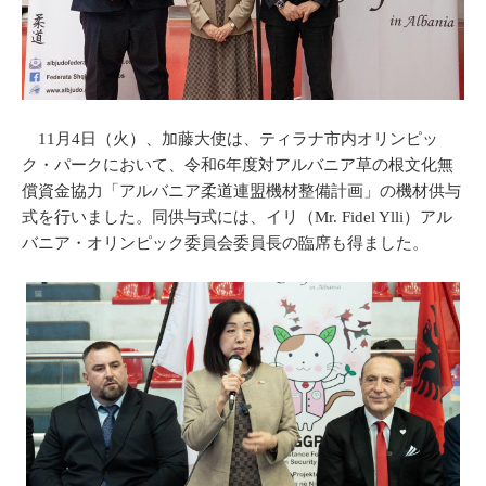
11月4日（火）、加藤大使は、ティラナ市内オリンピッ
ク・パークにおいて、令和6年度対アルバニア草の根文化無
償資金協力「アルバニア柔道連盟機材整備計画」の機材供与
式を行いました。同供与式には、イリ（Mr. Fidel Ylli）アル
バニア・オリンピック委員会委員長の臨席も得ました。