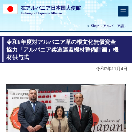
在アルバニア日本国大使館
Embassy of Japan in Albania
Shqip
（アルバニア語）
令和6年度対アルバニア草の根文化無償資金
協力「アルバニア柔道連盟機材整備計画」機
材供与式
令和7年11月4日