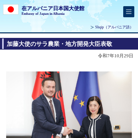
在アルバニア日本国大使館
Embassy of Japan in Albania
Shqip
（アルバニア語）
加藤大使のサラ農業・地方開発大臣表敬
令和7年10月29日