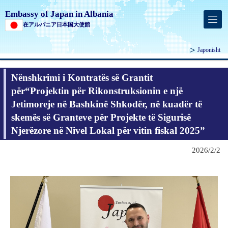
Embassy of Japan in Albania
在アルバニア日本国大使館
Japonisht
Nënshkrimi i Kontratës së Grantit
për“Projektin për Rikonstruksionin e një
Jetimoreje në Bashkinë Shkodër, në kuadër të
skemës së Granteve për Projekte të Sigurisë
Njerëzore në Nivel Lokal për vitin fiskal 2025”
2026/2/2