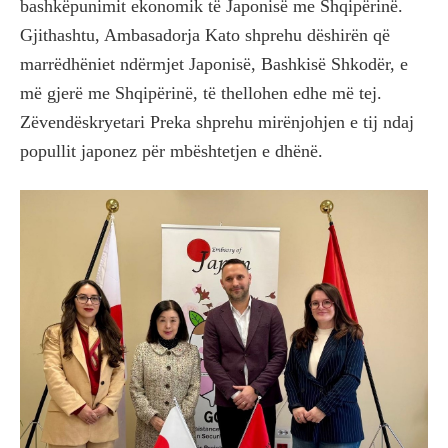
bashkëpunimit ekonomik të Japonisë me Shqipërinë.
Gjithashtu, Ambasadorja Kato shprehu dëshirën që
marrëdhëniet ndërmjet Japonisë, Bashkisë Shkodër, e
më gjerë me Shqipërinë, të thellohen edhe më tej.
Zëvendëskryetari Preka shprehu mirënjohjen e tij ndaj
popullit japonez për mbështetjen e dhënë.