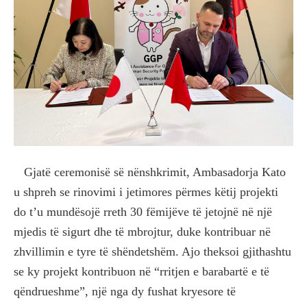
Gjatë ceremonisë së nënshkrimit, Ambasadorja Kato
u shpreh se rinovimi i jetimores përmes këtij projekti
do t’u mundësojë rreth 30 fëmijëve të jetojnë në një
mjedis të sigurt dhe të mbrojtur, duke kontribuar në
zhvillimin e tyre të shëndetshëm. Ajo theksoi gjithashtu
se ky projekt kontribuon në “rritjen e barabartë e të
qëndrueshme”, një nga dy fushat kryesore të