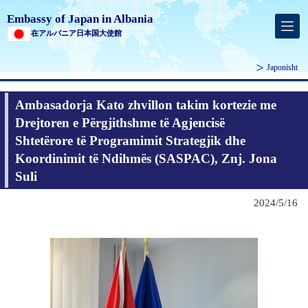
Embassy of Japan in Albania
在アルバニア日本国大使館
Japonisht
Ambasadorja Kato zhvillon takim kortezie me
Drejtoren e Përgjithshme të Agjencisë
Shtetërore të Programimit Strategjik dhe
Koordinimit të Ndihmës (SASPAC), Znj. Jona
Suli
2024/5/16