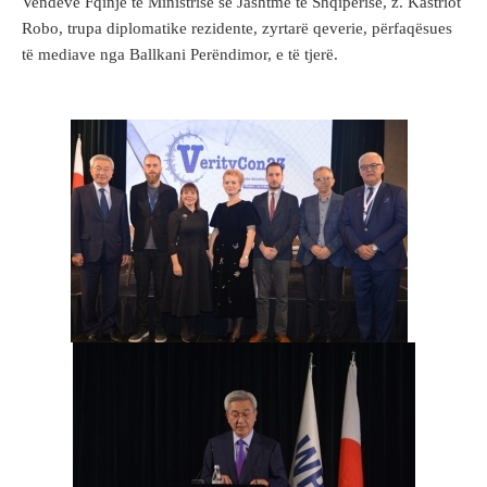
Vendeve Fqinjë të Ministrisë së Jashtme të Shqipërisë, z. Kastriot
Robo, trupa diplomatike rezidente, zyrtarë qeverie, përfaqësues
të mediave nga Ballkani Perëndimor, e të tjerë.