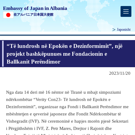
Embassy of Japan in Albania
在アルバニア日本国大使館
Japonisht
“Të lundrosh në Epokën e Dezinformimit”, një
projekt bashkëpunues me Fondacionin e
Ballkanit Perëndimor
2023/11/20
Nga data 14 deri më 16 nëntor në Tiranë u mbajt simpoziumi
ndërkombëtar “Verity Con23- Të lundrosh në Epokën e
Dezinformimit”, organizuar nga Fondi i Ballkanit Perëndimor me
mbështetjen e qeverisë japoneze dhe Fondit Ndërkombëtar të
Vishegradit (IVF). Në ceremoninë e hapjes morën pjesë Sekretari
i Përgjithshëm i IVF, Z. Petr Mares, Drejtor i Rajonit dhe