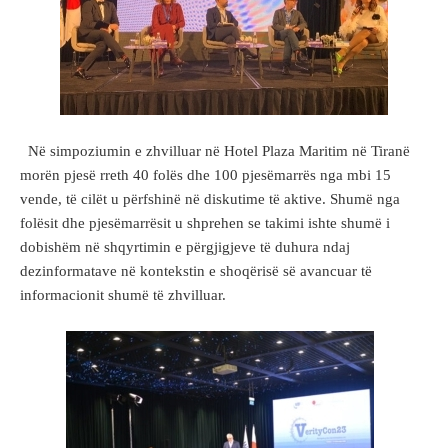
Në simpoziumin e zhvilluar në Hotel Plaza Maritim në Tiranë
morën pjesë rreth 40 folës dhe 100 pjesëmarrës nga mbi 15
vende, të cilët u përfshinë në diskutime të aktive. Shumë nga
folësit dhe pjesëmarrësit u shprehen se takimi ishte shumë i
dobishëm në shqyrtimin e përgjigjeve të duhura ndaj
dezinformatave në kontekstin e shoqërisë së avancuar të
informacionit shumë të zhvilluar.