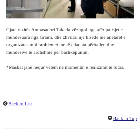
Gjatë vizitës Ambasadori Takada vëzhgoi nga afër pajisjet e
mundësuara nga Granti, dhe zhvilloi një bisedë me anëtarët e
organizatës mbi problemet me të cilat ata përballen dhe
mundësive të ardhshme për bashkëpunim.
*Maskat janë hequr vetëm në momentin e realizimit të fotos.
Back to List
Back to Top