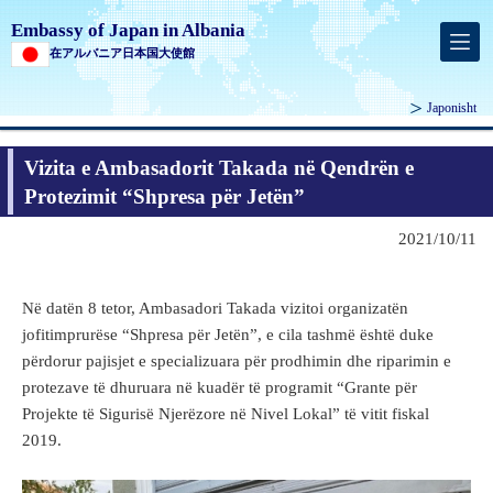
Embassy of Japan in Albania
在アルバニア日本国大使館
Japonisht
Vizita e Ambasadorit Takada në Qendrën e
Protezimit “Shpresa për Jetën”
2021/10/11
Në datën 8 tetor, Ambasadori Takada vizitoi organizatën
jofitimprurëse “Shpresa për Jetën”, e cila tashmë është duke
përdorur pajisjet e specializuara për prodhimin dhe riparimin e
protezave të dhuruara në kuadër të programit “Grante për
Projekte të Sigurisë Njerëzore në Nivel Lokal” të vitit fiskal
2019.