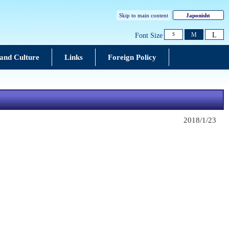
Skip to main content
Japonisht
L
M
Font Size
S
and Culture
Links
Foreign Policy
2018/1/23