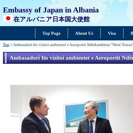
Embassy of Japan in Albania
在アルバニア日本国大使館
Top Page
About Us
Visa
B
Top
> Ambasadori Ito vizitoi ambientet e Aeroportit Ndërkombëtar “Nënë Tereza
Ambasadori Ito vizitoi ambientet e Aeroportit Nd