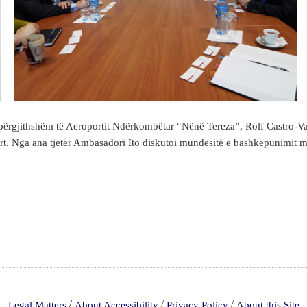
e përgjithshëm të Aeroportit Ndërkombëtar “Nënë Tereza”, Rolf Castro-V
oport. Nga ana tjetër Ambasadori Ito diskutoi mundesitë e bashkëpunimi
/
/
/
Legal Matters
About Accessibility
Privacy Policy
About this Site